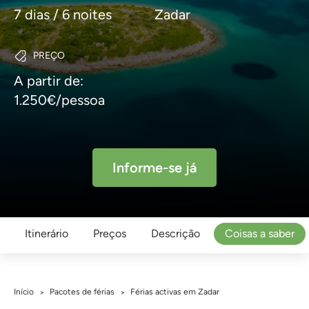
7 dias / 6 noites
Zadar
PREÇO
A partir de:
1.250€/pessoa
Informe-se já
Itinerário
Preços
Descrição
Coisas a saber
Início
Pacotes de férias
Férias activas em Zadar
>
>