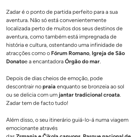
Zadar é o ponto de partida perfeito para a sua
aventura. Não só está convenientemente
localizada perto de muitos dos seus destinos de
aventura, como também está impregnada de
história e cultura, ostentando uma infinidade de
atracções como o
Fórum Romano
,
Igreja de São
Donato
e a encantadora
Órgão do mar
.
Depois de dias cheios de emoção, pode
descontrair no
praia
enquanto se bronzeia ao sol
ou se delicia com um
jantar tradicional croata
.
Zadar tem de facto tudo!
Além disso, o seu itinerário guiá-lo-á numa viagem
emocionante através
das
Zrmanja
e
Čikola
canyons
,
Parque nacional de